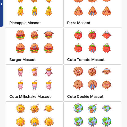
Pineapple Mascot
Pizza Mascot
Burger Mascot
Cute Tomato Mascot
Cute Milkshake Mascot
Cute Cookie Mascot