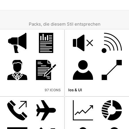
Packs, die diesem Stil entsprechen
Ios & Ul
97 ICONS