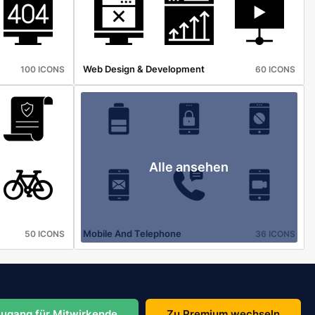
Web Design & Development
100 ICONS
60 ICONS
Alle ansehen
Mobile And Telephone
50 ICONS
36 ICONS
ugang für Mitwirkende
Zu Premium wechseln