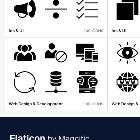
Ios & Ui
Ios & Ul
100 ICONS
Web Design & Development
Web Design &
100 ICONS