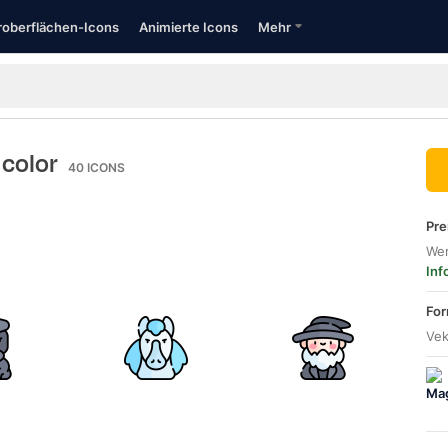
oberflächen-Icons
Animierte Icons
Mehr
 color
40
ICONS
Pre
Wer
Inf
For
Vek