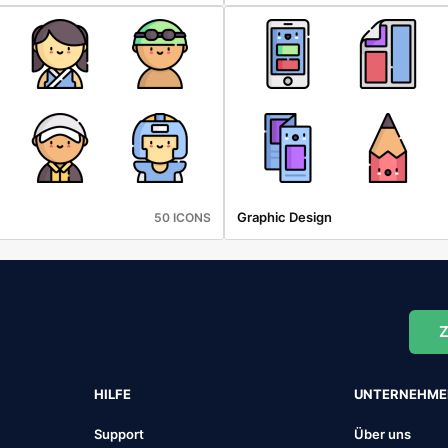
Graphic Design
50 ICONS
Z
HILFE
UNTERNEHM
Support
Über uns