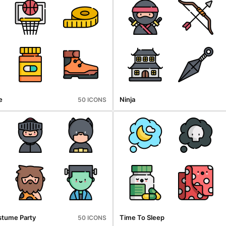
e
Ninja
50 ICONS
stume Party
Time To Sleep
50 ICONS