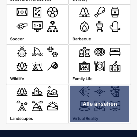
Soccer
Barbecue
Wildlife
Family Life
Alle ansehen
Landscapes
Virtual Reality