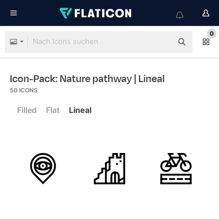
0
Icon-Pack: Nature pathway
| Lineal
50
ICONS
Filled
Flat
Lineal