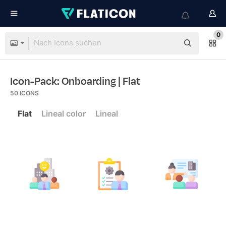
0
Icon-Pack: Onboarding
| Flat
50
ICONS
Flat
Lineal color
Lineal