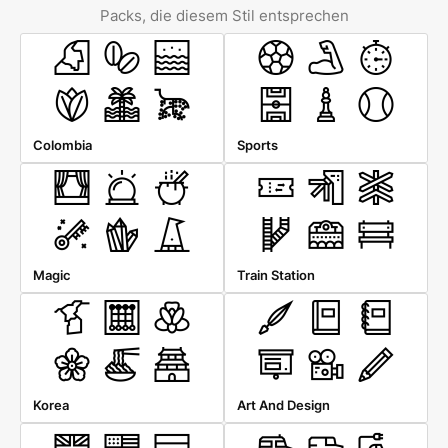
Packs, die diesem Stil entsprechen
Colombia
Sports
Magic
Train Station
Korea
Art And Design