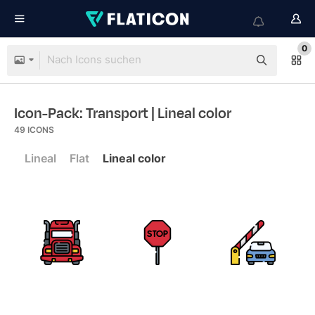
0
Icon-Pack: Transport
| Lineal color
49
ICONS
Lineal
Flat
Lineal color