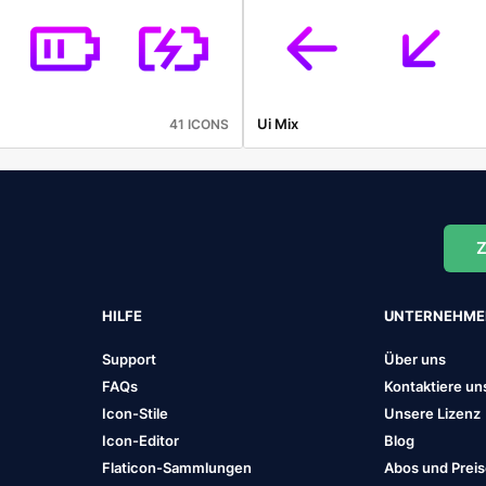
Ui Mix
41 ICONS
Z
HILFE
UNTERNEHM
Support
Über uns
FAQs
Kontaktiere un
Icon-Stile
Unsere Lizenz
Icon-Editor
Blog
Flaticon-Sammlungen
Abos und Prei