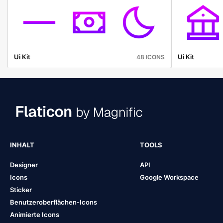
Ui Kit
Ui Kit
48 ICONS
INHALT
TOOLS
Designer
API
Icons
Google Workspace
Sticker
Benutzeroberflächen-Icons
Animierte Icons