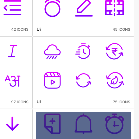
Ui
42 ICONS
45 ICONS
Ui
97 ICONS
75 ICONS