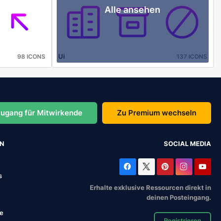
Alle ansehen
Ui
98 ICONS
137 ICONS
ugang für Mitwirkende
Zu Premium wechseln
EN
SOCIAL MEDIA
s
Erhalte exklusive Ressourcen direkt in
deinen Posteingang.
se
Registrieren