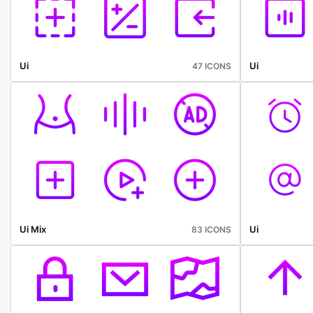
Ui
Ui
47 ICONS
Ui Mix
Ui
83 ICONS