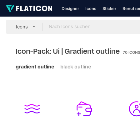
Designer
Icons
Sticker
Benutzer
Icons
Icon-Pack: Ui
| Gradient outline
70
ICON
gradient outline
black outline