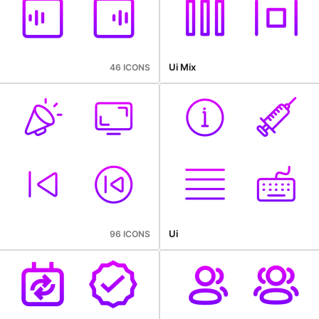
Ui Mix
46 ICONS
Ui
96 ICONS