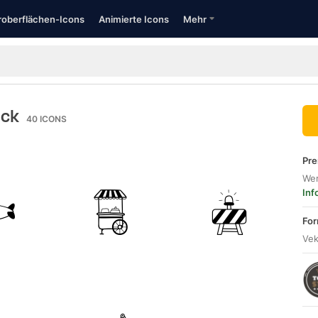
oberflächen-Icons
Animierte Icons
Mehr
ack
40
ICONS
Pre
Wer
Inf
For
Vek