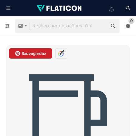
0
Sauvegardez