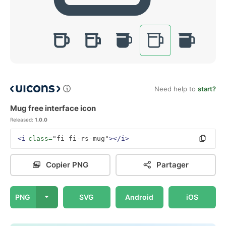
Need help to
start?
Mug free interface icon
Released:
1.0.0
<i
class=
"fi fi-rs-mug"
></i>
Copier PNG
Partager
PNG
SVG
Android
iOS