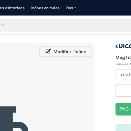
es d'interface
Icônes animées
Plus
Modifier l'icône
Mug fre
Released:
<i
cl
PNG