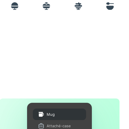
Mug
Attaché-case