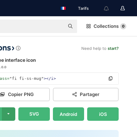
Tarifs
Collections
0
Need help to
start?
e interface icon
1.0.0
ass=
"fi fi-ss-mug"
></i>
Copier PNG
Partager
SVG
Android
iOS