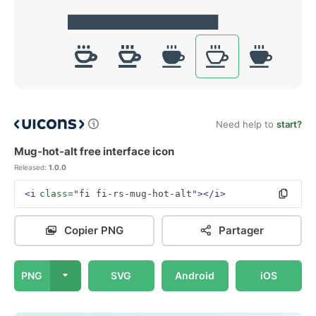
Need help to
start?
Mug-hot-alt free interface icon
Released:
1.0.0
<i
class=
"fi fi-rs-mug-hot-alt"
></i>
Copier PNG
Partager
PNG
SVG
Android
iOS