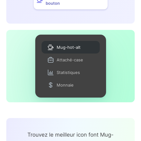
bouton
Mug-hot-alt
Attaché-case
Statistiques
Monnaie
Trouvez le meilleur icon font Mug-