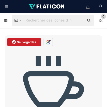
0
Sauvegardez