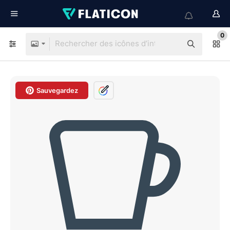
0
Sauvegardez