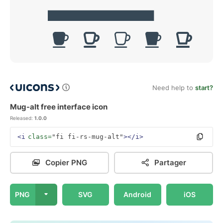
Need help to
start?
Mug-alt free interface icon
Released:
1.0.0
<i
class=
"fi fi-rs-mug-alt"
></i>
Copier PNG
Partager
PNG
SVG
Android
iOS