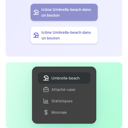
Icône Umbrella-beach dans
un bouton
Icône Umbrella-beach dans
un bouton
Umbrella-beach
Attaché-case
Statistiques
Monnaie