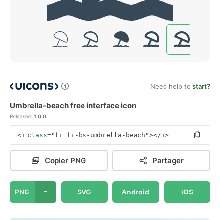
Need help to
start?
Umbrella-beach free interface icon
Released:
1.0.0
<i
class=
"fi fi-bs-umbrella-beach"
></i>
Copier PNG
Partager
PNG
SVG
Android
iOS