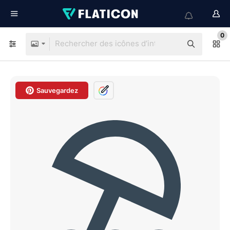
0
Sauvegardez