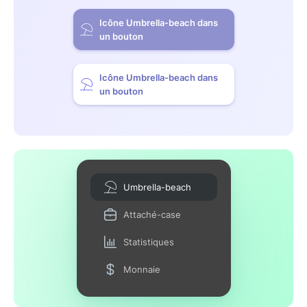
Icône Umbrella-beach dans
un bouton
Icône Umbrella-beach dans
un bouton
Umbrella-beach
Attaché-case
Statistiques
Monnaie