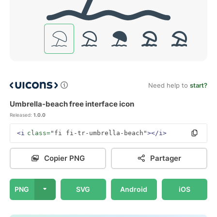
Need help to
start?
Umbrella-beach free interface icon
Released:
1.0.0
<i
class=
"fi fi-tr-umbrella-beach"
></i>
Copier PNG
Partager
PNG
SVG
Android
iOS