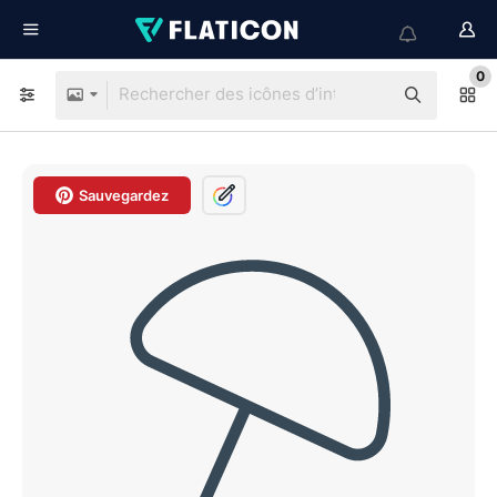
0
Sauvegardez