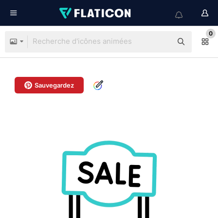
0
Sauvegardez