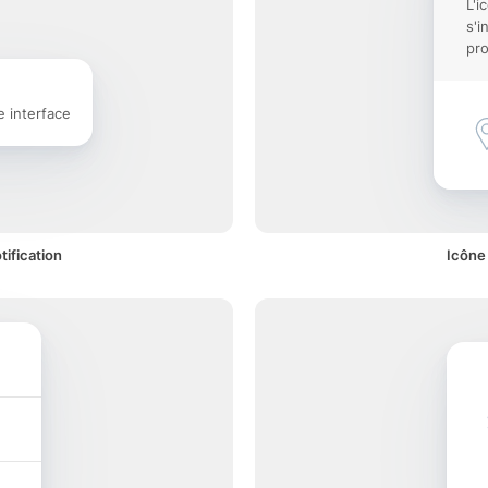
L'i
s'i
pro
e interface
ification
Icône