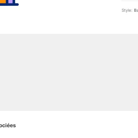
Style:
Ba
ociées