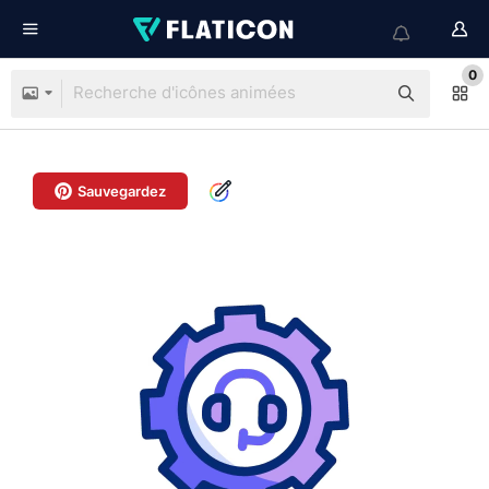
0
Sauvegardez