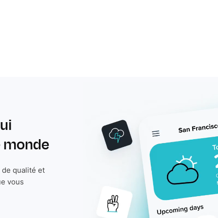
ui
le monde
de qualité et
ue vous