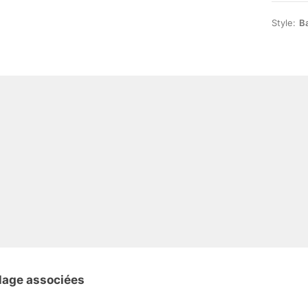
Style:
B
lage associées