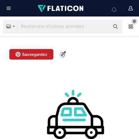
0
Sauvegardez