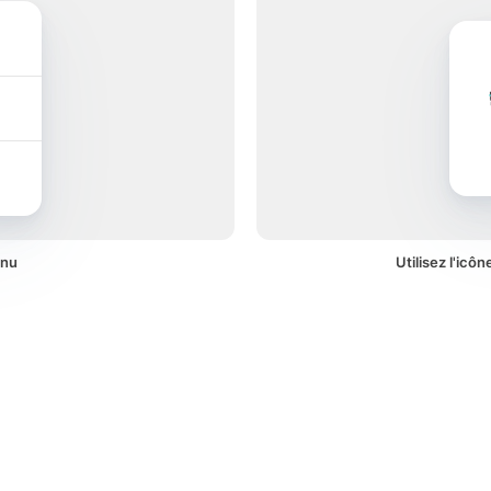
enu
Utilisez l'icô