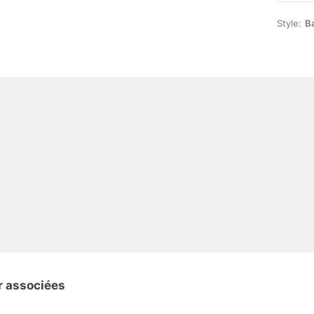
Style:
B
r associées