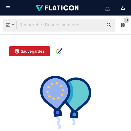
0
Sauvegardez