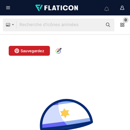
0
Sauvegardez