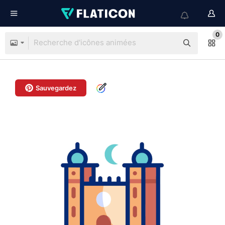
0
Sauvegardez