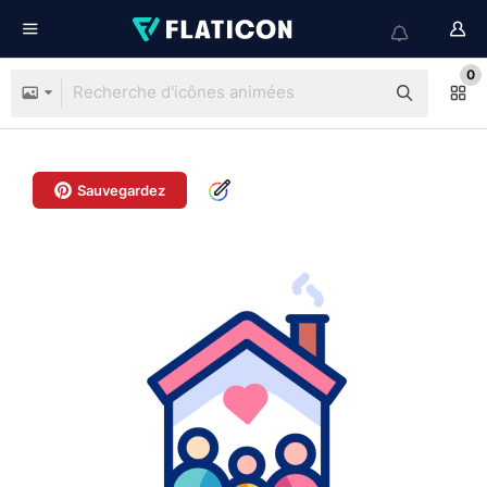
0
Sauvegardez