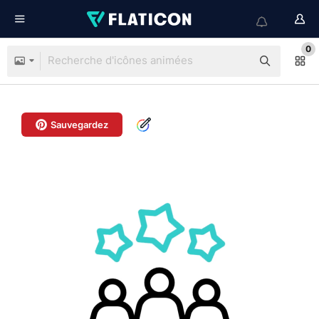
0
Sauvegardez