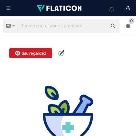
0
Sauvegardez