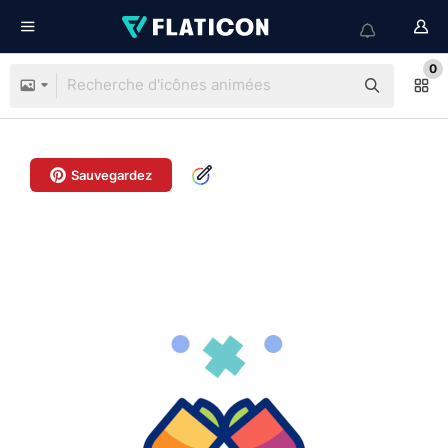
0
Sauvegardez