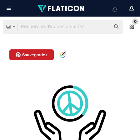
0
Sauvegardez