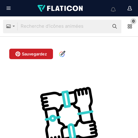
0
Sauvegardez