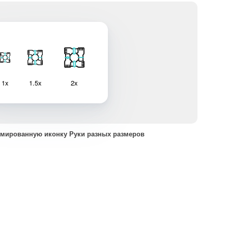
1x
1.5x
2x
имированную иконку Руки разных размеров