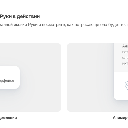
Руки в действии
анной иконки Руки и посмотрите, как потрясающе она будет вы
Ан
по
сл
ин
терфейсе
домлении
Анимиро