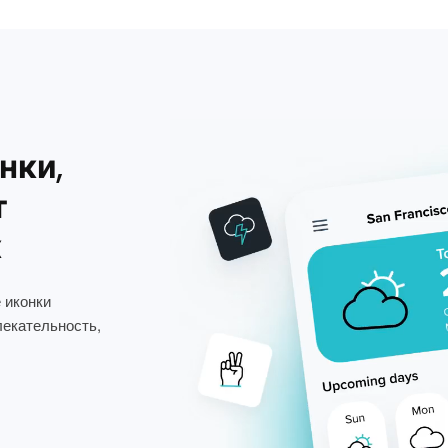
нки,
т
х
 иконки
лекательность,