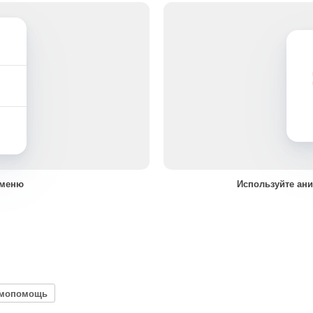
 меню
Используйте ан
имопомощь