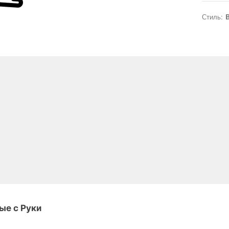
Стиль:
B
ые с Руки