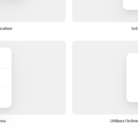
ication
Icô
enu
Utilisez l'icôn