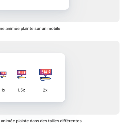
ne animée plainte sur un mobile
1x
1.5x
2x
e animée plainte dans des tailles différentes