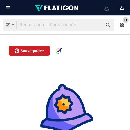
0
Sauvegardez