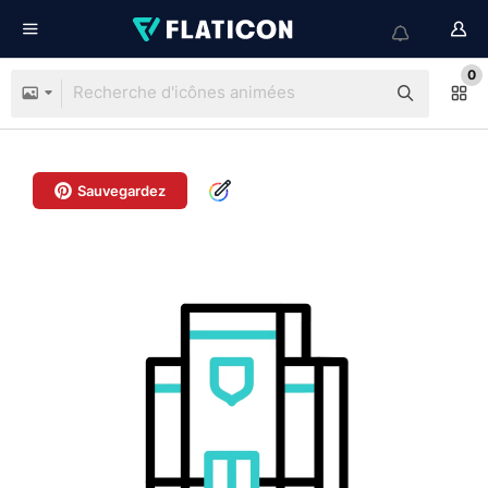
0
Sauvegardez