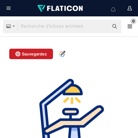
0
Sauvegardez