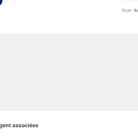
Style:
Ba
igent associées