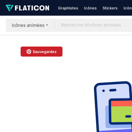
Graphistes
Icônes
Stickers
Icôn
Icônes animées
Sauvegardez