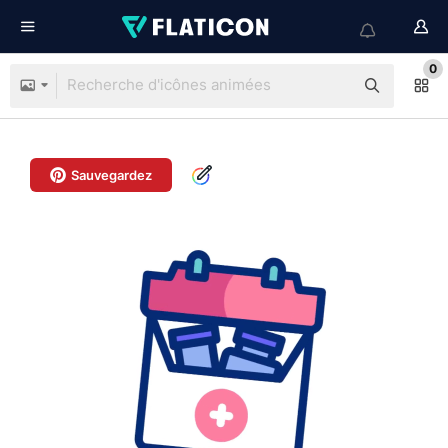
0
Sauvegardez