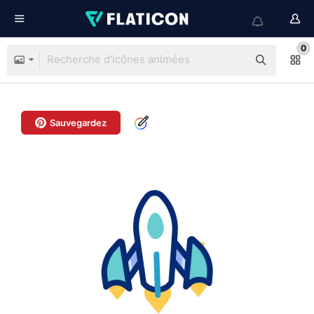
0
Sauvegardez