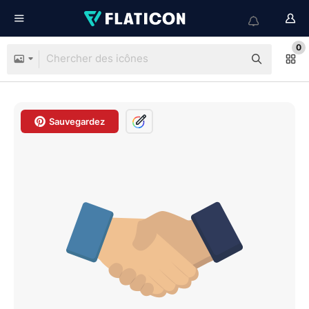
0
Sauvegardez