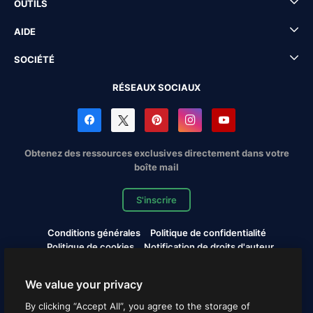
OUTILS
AIDE
SOCIÉTÉ
RÉSEAUX SOCIAUX
Obtenez des ressources exclusives directement dans votre
boîte mail
S'inscrire
Conditions générales
Politique de confidentialité
Politique de cookies
Notification de droits d'auteur
Cookies settings
We value your privacy
Copyright © 2010-2026 Freepik Company S.L.U. Tous droits
By clicking “Accept All”, you agree to the storage of