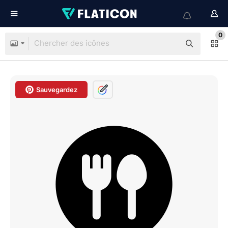
0
Sauvegardez