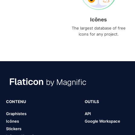
Icônes
The largest database of free
icons for any project.
CONTENU
OUTILS
Graphistes
API
Icônes
Google Workspace
Stickers