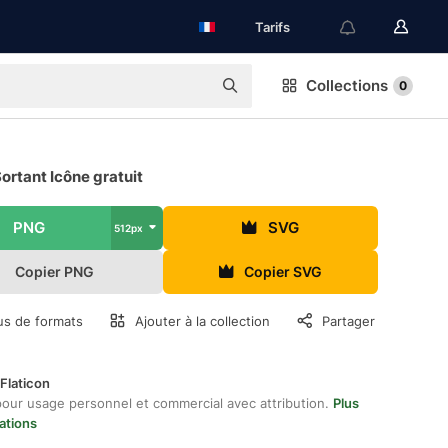
Tarifs
Collections
0
ortant Icône gratuit
PNG
SVG
512px
Copier PNG
Copier SVG
us de formats
Ajouter à la collection
Partager
Flaticon
pour usage personnel et commercial avec attribution.
Plus
ations