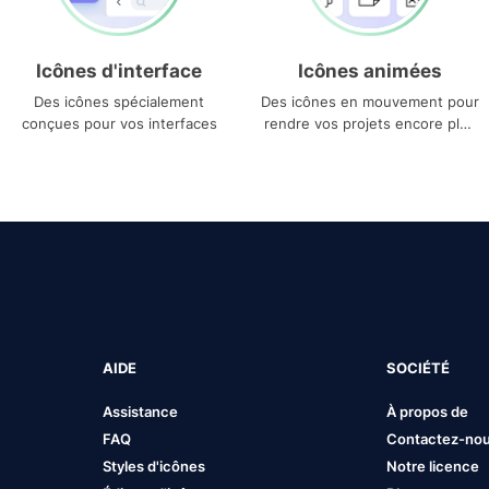
Icônes d'interface
Icônes animées
Des icônes spécialement
Des icônes en mouvement pour
conçues pour vos interfaces
rendre vos projets encore plus
uniques
AIDE
SOCIÉTÉ
Assistance
À propos de
FAQ
Contactez-no
Styles d'icônes
Notre licence