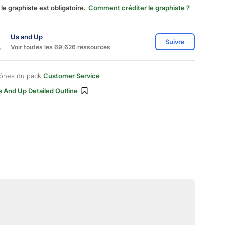
 le graphiste est obligatoire.
Comment créditer le graphiste ?
Us and Up
Suivre
Voir toutes les 69,626 ressources
cônes du pack
Customer Service
 And Up Detailed Outline