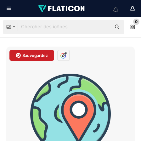
0
Sauvegardez