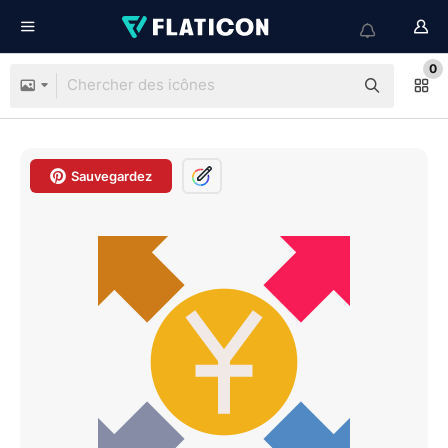
0
Sauvegardez