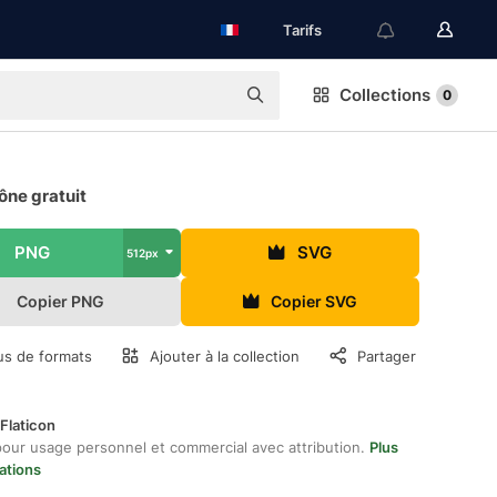
Tarifs
Collections
0
ône gratuit
PNG
SVG
512px
Copier PNG
Copier SVG
us de formats
Ajouter à la collection
Partager
Flaticon
pour usage personnel et commercial avec attribution.
Plus
ations