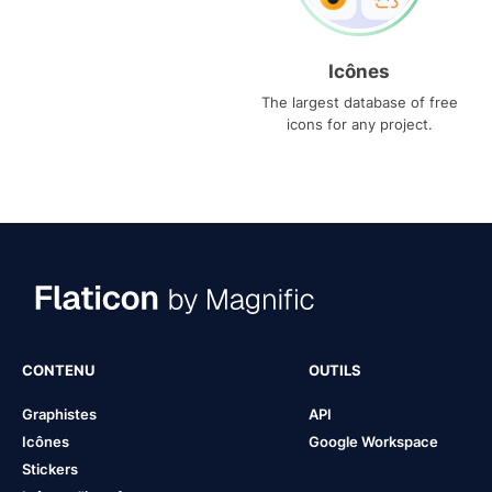
Icônes
The largest database of free
icons for any project.
CONTENU
OUTILS
Graphistes
API
Icônes
Google Workspace
Stickers