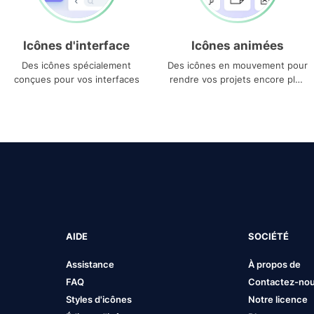
Icônes d'interface
Icônes animées
Des icônes spécialement
Des icônes en mouvement pour
conçues pour vos interfaces
rendre vos projets encore plus
uniques
AIDE
SOCIÉTÉ
Assistance
À propos de
FAQ
Contactez-no
Styles d'icônes
Notre licence