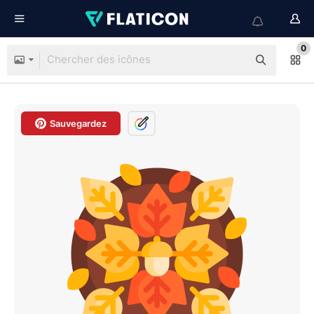
0
Sauvegardez