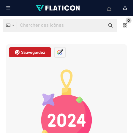
0
Sauvegardez