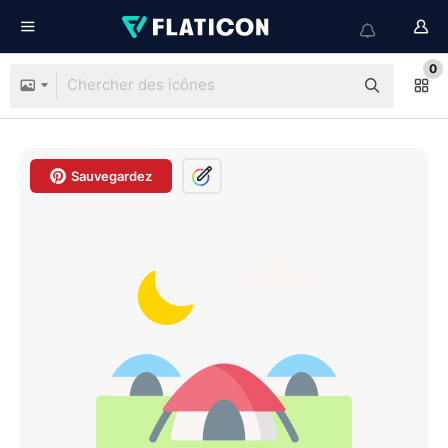
0
Sauvegardez