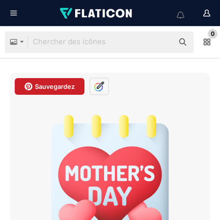
0
Sauvegardez